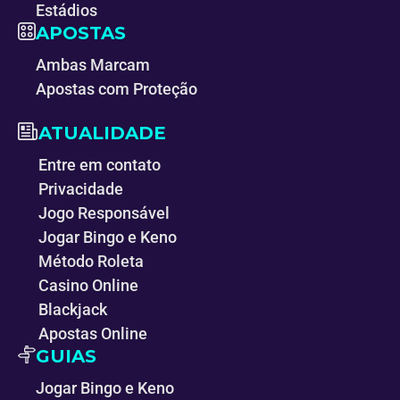
Estádios
APOSTAS
Ambas Marcam
Apostas com Proteção
ATUALIDADE
Entre em contato
Privacidade
Jogo Responsável
Jogar Bingo e Keno
Método Roleta
Casino Online
Blackjack
Apostas Online
GUIAS
Jogar Bingo e Keno