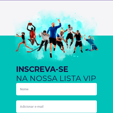
INSCREVA-SE
NA NOSSA LISTA VIP