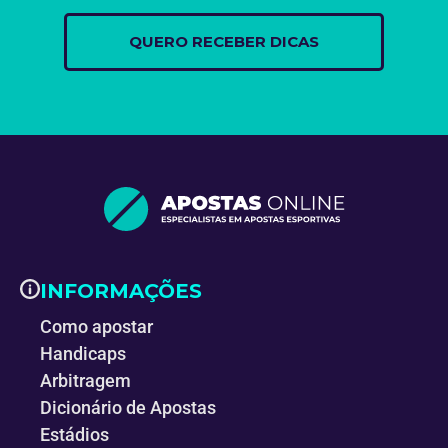
INFORMAÇÕES
Como apostar
Handicaps
Arbitragem
Dicionário de Apostas
Estádios