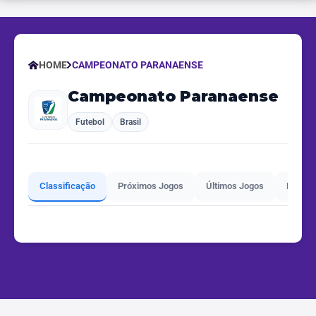
CAMPEONATO PARANAENSE
HOME
Campeonato Paranaense
Futebol
Brasil
Classificação
Próximos Jogos
Últimos Jogos
Melhor