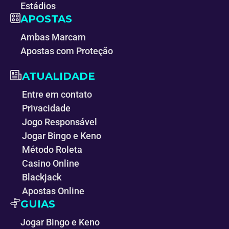
Estádios
APOSTAS
Ambas Marcam
Apostas com Proteção
ATUALIDADE
Entre em contato
Privacidade
Jogo Responsável
Jogar Bingo e Keno
Método Roleta
Casino Online
Blackjack
Apostas Online
GUIAS
Jogar Bingo e Keno