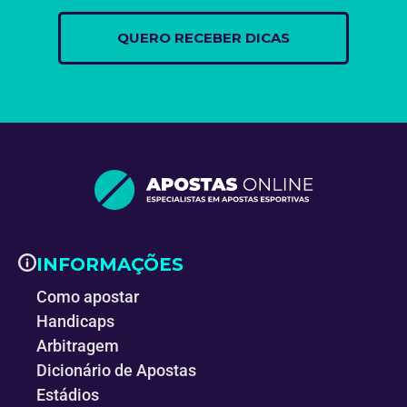
INFORMAÇÕES
Como apostar
Handicaps
Arbitragem
Dicionário de Apostas
Estádios