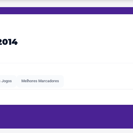
2014
s Jogos
Melhores Marcadores