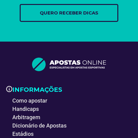
INFORMAÇÕES
Como apostar
Handicaps
Arbitragem
Dicionário de Apostas
Estádios