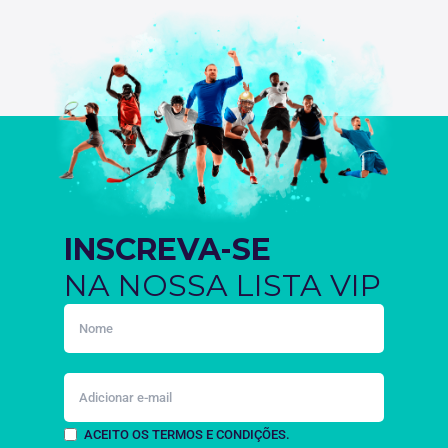
INSCREVA-SE
NA NOSSA LISTA VIP
ACEITO OS TERMOS E CONDIÇÕES.