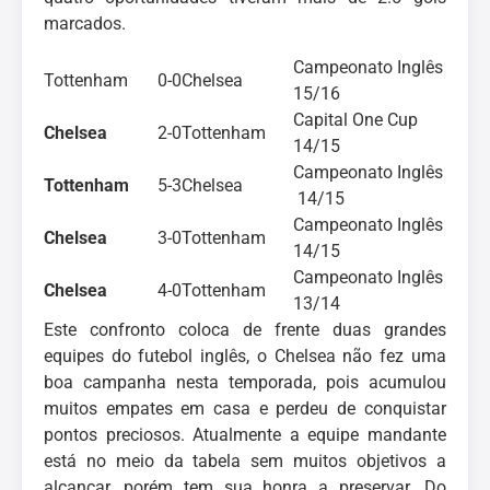
marcados.
Campeonato Inglês
Tottenham
0-0
Chelsea
15/16
Capital One Cup
Chelsea
2-0
Tottenham
14/15
Campeonato Inglês
Tottenham
5-3
Chelsea
14/15
Campeonato Inglês
Chelsea
3-0
Tottenham
14/15
Campeonato Inglês
Chelsea
4-0
Tottenham
13/14
Este confronto coloca de frente duas grandes
equipes do futebol inglês, o Chelsea não fez uma
boa campanha nesta temporada, pois acumulou
muitos empates em casa e perdeu de conquistar
pontos preciosos. Atualmente a equipe mandante
está no meio da tabela sem muitos objetivos a
alcançar, porém tem sua honra a preservar. Do