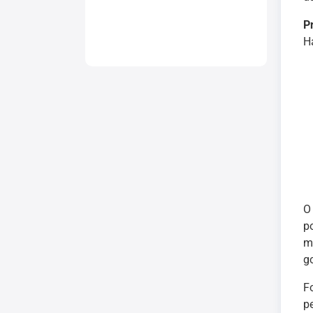
P
H
O
p
m
go
F
p