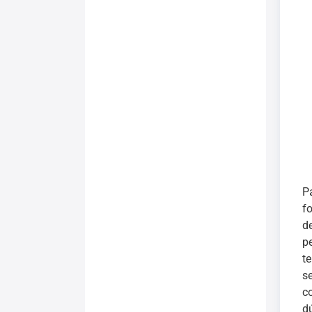
P
f
d
p
t
s
c
d