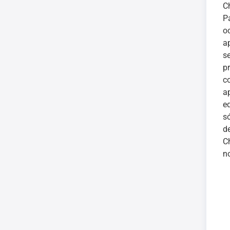
C
P
o
a
s
p
c
a
e
s
d
C
n