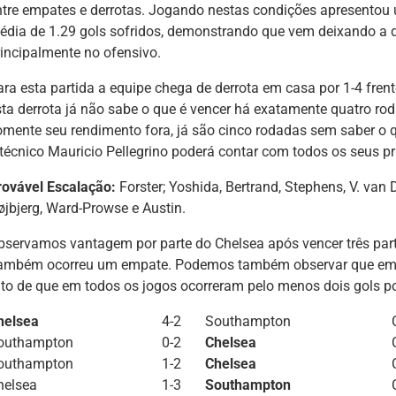
ntre empates e derrotas. Jogando nestas condições apresento
édia de 1.29 gols sofridos, demonstrando que vem deixando a 
rincipalmente no ofensivo.
ara esta partida a equipe chega de derrota em casa por 1-4 frent
sta derrota já não sabe o que é vencer há exatamente quatro ro
omente seu rendimento fora, já são cinco rodadas sem saber o q
 técnico Mauricio Pellegrino poderá contar com todos os seus pr
rovável Escalação:
Forster; Yoshida, Bertrand, Stephens, V. van
øjbjerg, Ward-Prowse e Austin.
bservamos vantagem por parte do Chelsea após vencer três pa
ambém ocorreu um empate. Podemos também observar que em q
ato de que em todos os jogos ocorreram pelo menos dois gols po
helsea
4-2
Southampton
outhampton
0-2
Chelsea
outhampton
1-2
Chelsea
helsea
1-3
Southampton