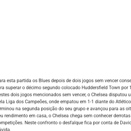
ara esta partida os Blues depois de dois jogos sem vencer cons
ora superar o décimo segundo colocado Huddersfield Town por 1
estes dois jogos mencionados sem vencer, o Chelsea disputou 
ela Liga dos Campeões, onde empatou em 1-1 diante do Atlétic
erminou na segunda posição do seu grupo e avançou para as oi
eu rendimento em casa, o Chelsea chega sem conhecer derrotas 
ompetições. Neste confronto o desfalque fica por conta de David
úvida.