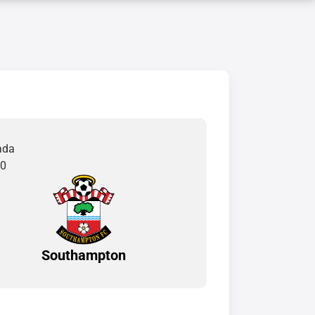
ada
00
Southampton