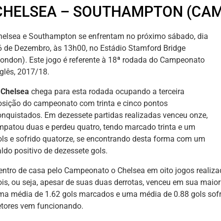
CHELSEA – SOUTHAMPTON (CAM
helsea e Southampton se enfrentam no próximo sábado, dia
6 de Dezembro, às 13h00, no Estádio Stamford Bridge
London). Este jogo é referente à 18ª rodada do Campeonato
nglês, 2017/18.
O
Chelsea
chega para esta rodada ocupando a terceira
osição do campeonato com trinta e cinco pontos
onquistados. Em dezessete partidas realizadas venceu onze,
mpatou duas e perdeu quatro, tendo marcado trinta e um
ols e sofrido quatorze, se encontrando desta forma com um
aldo positivo de dezessete gols.
entro de casa pelo Campeonato o Chelsea em oito jogos realiz
ois, ou seja, apesar de suas duas derrotas, venceu em sua maio
ma média de 1.62 gols marcados e uma média de 0.88 gols sof
etores vem funcionando.