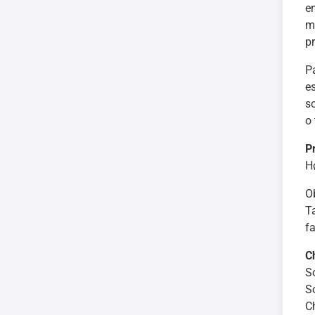
e
m
p
P
e
s
o
P
H
O
T
f
C
S
S
C