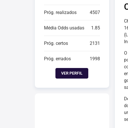
Próg. realizados
4507
C
Média Odds usadas
1.85
1
(
I
Próg. certos
2131
Próg. errados
1998
p
c
VER PERFIL
e
g
s
D
d
u
s