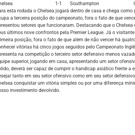
helsea
1-1
Southampton
ara esta rodada o Chelsea jogará dentro de casa e chega como 
cupa a terceira posição do campeonato, fora o fato de que ven
presentou setores que funcionaram. Destacando que o Chelsea
eus últimos nove confrontos pela Premier League. Já o visitan
rimeira posição, fora o fato de que além de não vencer há quat
onhecer vitórias há cinco jogos seguidos pelo Campeonato Ingl
presenta na competição o terceiro setor defensivo menos vaza
quipe superior, jogando em casa, apresentando um setor ofensiv
ólido, deverá ser capaz de cumprir o handicap asiático frente a
esejar tanto em seu setor ofensivo como em seu setor defensiv
helsea conquistar um vitória simples ou por uma diferença mín
osso investimento devolvido.