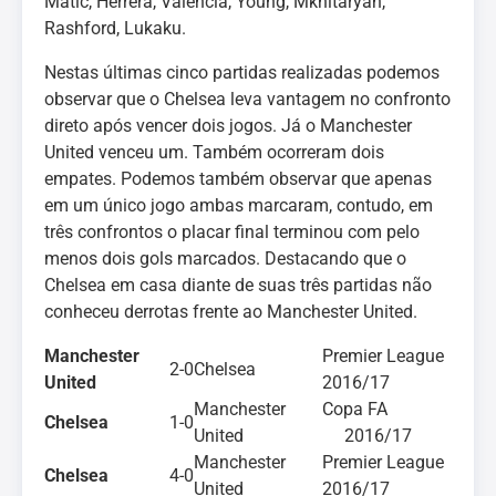
Matic, Herrera, Valencia, Young, Mkhitaryan,
Rashford, Lukaku.
Nestas últimas cinco partidas realizadas podemos
observar que o Chelsea leva vantagem no confronto
direto após vencer dois jogos. Já o Manchester
United venceu um. Também ocorreram dois
empates. Podemos também observar que apenas
em um único jogo ambas marcaram, contudo, em
três confrontos o placar final terminou com pelo
menos dois gols marcados. Destacando que o
Chelsea em casa diante de suas três partidas não
conheceu derrotas frente ao Manchester United.
Manchester
Premier League
2-0
Chelsea
United
2016/17
Manchester
Copa FA
Chelsea
1-0
United
2016/17
Manchester
Premier League
Chelsea
4-0
United
2016/17