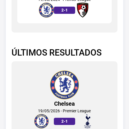
2
-
1
ÚLTIMOS RESULTADOS
Chelsea
19/05/2026 - Premier League
2
-
1