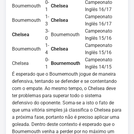
0-
Campeonato
Bournemouth
Chelsea
1
Inglês 16/17
1-
Campeonato
Bournemouth
Chelsea
3
Inglês 16/17
3-
Campeonato
Chelsea
Bournemouth
0
Inglês 15/16
1-
Campeonato
Bournemouth
Chelsea
4
Inglês 15/16
0-
Campeonato
Chelsea
Bournemouth
1
Inglês 14/15
É esperado que o Bournemouth jogue de maneira
defensiva, tentando se defender e se contentando
com o empate. Ao mesmo tempo, o Chelsea deve
ter problemas para superar todo o sistema
defensivo do oponente. Soma-se a isto o fato de
que uma vitória simples já classifica o Chelsea para
a próxima fase, portanto não é preciso aplicar uma
goleada. Dentro deste contexto é esperado que o
Bournemouth venha a perder por no máximo um