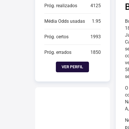
Próg. realizados
4125
Média Odds usadas
1.95
B
1
Ja
Próg. certos
1993
C
s
Próg. errados
1850
c
v
VER PERFIL
5
s
co
N
A
N
p