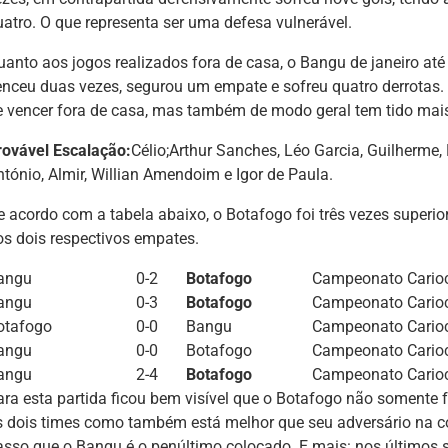
uatro. O que representa ser uma defesa vulnerável.
uanto aos jogos realizados fora de casa, o Bangu de janeiro até
enceu duas vezes, segurou um empate e sofreu quatro derrotas. 
e vencer fora de casa, mas também de modo geral tem tido mais 
rovável Escalação:
Célio;Arthur Sanches, Léo Garcia, Guilherme,
ntónio, Almir, Willian Amendoim e Igor de Paula.
e acordo com a tabela abaixo, o Botafogo foi três vezes superi
os dois respectivos empates.
angu
0-2
Botafogo
Campeonato Carioc
angu
0-3
Botafogo
Campeonato Carioc
otafogo
0-0
Bangu
Campeonato Carioc
angu
0-0
Botafogo
Campeonato Carioc
angu
2-4
Botafogo
Campeonato Carioc
ara esta partida ficou bem visível que o Botafogo não somente fo
s dois times como também está melhor que seu adversário na co
asso que o Bangu é o penúltimo colocado. E mais: nos últimos 