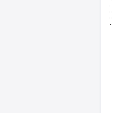
d
c
c
ve