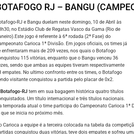
BOTAFOGO RJ – BANGU (CAMPE
otafogo-RJ e Bangu duelam neste domingo, 10 de Abril às
8h30, no Estádio Club de Regatas Vasco da Gama (Rio de
neiro).Este jogo é referente à 6ª rodada (2ª Fase) do
ampeonato Carioca 1ª Divisão. Em jogos oficiais, os times já
e enfrentaram mais de 209 vezes, nos quais o Botafogo
onquistou 115 vitórias, enquanto que o Bangu venceu 36
ezes, sendo que ambas as equipes tiveram respectivamente
8 empates. No ultimo confronto entre os times, o Botafogo
endo visitante conquistou a partida pelo placar de 0x2.
O
Botafogo-RJ
tem em sua bagagem histórica quatro títulos
nquistados. Um título internacional e três títulos nacionais.
a temporada atual o time participa do Campeonato Carioca 1ª Div
, que se inicia no próximo mês.
o Carioca a equipe é a terceira colocada na tabela da competiç
artidas conquistou duas vitórias, teve dois empates e sofreu um