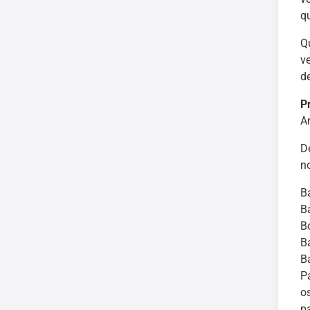
q
Q
v
d
P
A
D
n
B
B
B
B
B
P
o
p