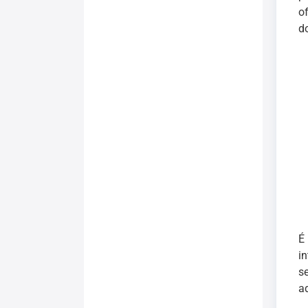
o
d
É
in
s
a