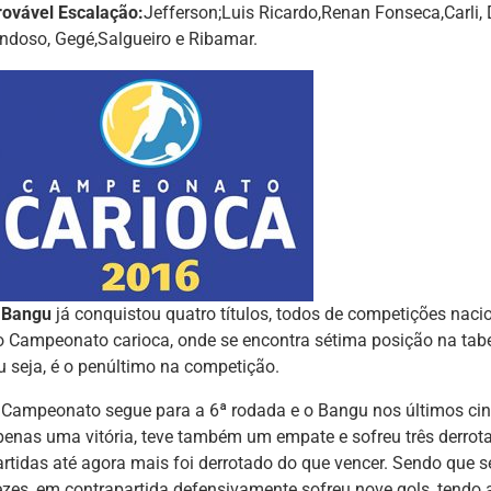
rovável Escalação:
Jefferson;Luis Ricardo,Renan Fonseca,Carli, 
indoso, Gegé,Salgueiro e Ribamar.
O
Bangu
já conquistou quatro títulos, todos de competições nac
o Campeonato carioca, onde se encontra sétima posição na tabe
u seja, é o penúltimo na competição.
 Campeonato segue para a 6ª rodada e o Bangu nos últimos cin
penas uma vitória, teve também um empate e sofreu três derrotas
artidas até agora mais foi derrotado do que vencer. Sendo que 
ezes, em contrapartida defensivamente sofreu nove gols, tend