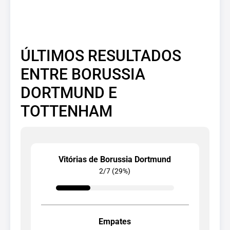
ÚLTIMOS RESULTADOS
ENTRE BORUSSIA
DORTMUND E
TOTTENHAM
Vitórias de Borussia Dortmund
2/7 (29%)
Empates