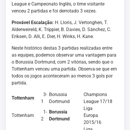
League e Campeonato Inglês, o time visitante
venceu 2 partidas e foi derrotado 3 vezes.
Provável Escalação:
H. Lloris, J. Vertonghen, T.
Alderweireld, K. Trippier, B. Davies, D. Sánchez, C.
Eriksen, D. Alli, E. Dier, H. Winks, H. Kane.
Neste histórico destas 3 partidas realizadas entre
as equipes, podemos observar uma vantagem para
o Borussia Dortmund, com 2 vitórias, sendo que o
Tottenham venceu uma partida. Observa-se que em
todos os jogos aconteceram ao menos 3 gols por
partida.
3-
Borussia
Champions
Tottenham
1
Dortmund
League 17/18
Liga
1-
Borussia
Tottenham
Europa
2
Dortmund
2015/16
Liga