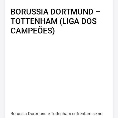
BORUSSIA DORTMUND –
TOTTENHAM (LIGA DOS
CAMPEÕES)
Borussia Dortmund e Tottenham enfrentam-se no