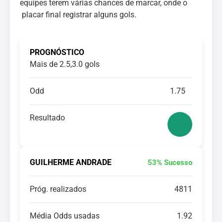
equipes terem várias chances de marcar, onde o
placar final registrar alguns gols.
PROGNÓSTICO
Mais de 2.5,3.0 gols
Odd
1.75
Resultado
GUILHERME ANDRADE
53% Sucesso
Próg. realizados
4811
Média Odds usadas
1.92