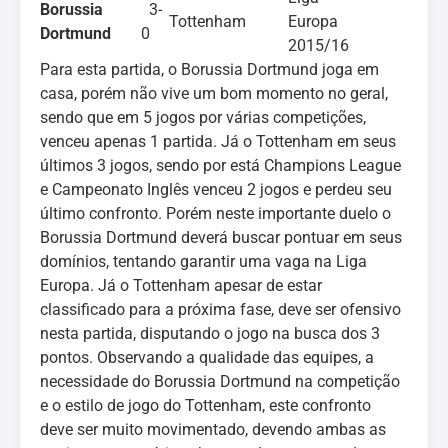
Borussia
3-
Tottenham
Europa
Dortmund
0
2015/16
Para esta partida, o Borussia Dortmund joga em
casa, porém não vive um bom momento no geral,
sendo que em 5 jogos por várias competições,
venceu apenas 1 partida. Já o Tottenham em seus
últimos 3 jogos, sendo por está Champions League
e Campeonato Inglês venceu 2 jogos e perdeu seu
último confronto. Porém neste importante duelo o
Borussia Dortmund deverá buscar pontuar em seus
domínios, tentando garantir uma vaga na Liga
Europa. Já o Tottenham apesar de estar
classificado para a próxima fase, deve ser ofensivo
nesta partida, disputando o jogo na busca dos 3
pontos. Observando a qualidade das equipes, a
necessidade do Borussia Dortmund na competição
e o estilo de jogo do Tottenham, este confronto
deve ser muito movimentado, devendo ambas as