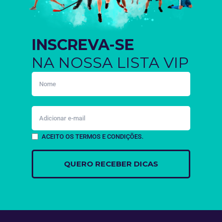
INSCREVA-SE
NA NOSSA LISTA VIP
ACEITO OS TERMOS E CONDIÇÕES.