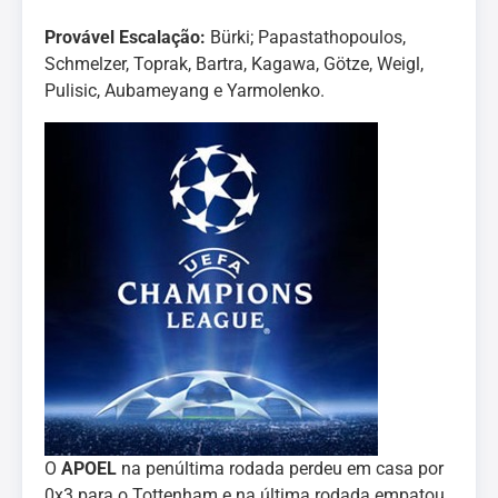
Provável Escalação:
Bürki; Papastathopoulos,
Schmelzer, Toprak, Bartra, Kagawa, Götze, Weigl,
Pulisic, Aubameyang e Yarmolenko.
O
APOEL
na penúltima rodada perdeu em casa por
0x3 para o Tottenham e na última rodada empatou