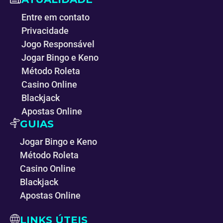
Entre em contato
Privacidade
Jogo Responsável
Jogar Bingo e Keno
Método Roleta
Casino Online
Blackjack
Apostas Online
GUIAS
Jogar Bingo e Keno
Método Roleta
Casino Online
Blackjack
Apostas Online
LINKS ÚTEIS