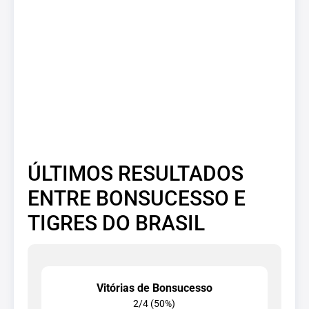
ÚLTIMOS RESULTADOS
ENTRE BONSUCESSO E
TIGRES DO BRASIL
Vitórias de Bonsucesso
2/4 (50%)