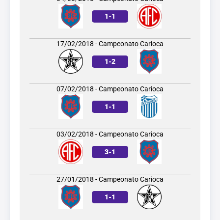
1
-
1
17/02/2018 - Campeonato Carioca
1
-
2
07/02/2018 - Campeonato Carioca
1
-
1
03/02/2018 - Campeonato Carioca
3
-
1
27/01/2018 - Campeonato Carioca
1
-
1