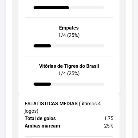
Empates
1/4 (25%)
Vitórias de Tigres do Brasil
1/4 (25%)
ESTATÍSTICAS MÉDIAS
(últimos 4
jogos)
Total de golos
1.75
Ambas marcam
25%