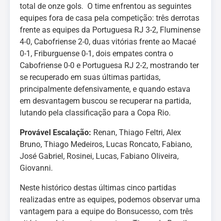
total de onze gols. O time enfrentou as seguintes
equipes fora de casa pela competição: três derrotas
frente as equipes da Portuguesa RJ 3-2, Fluminense
4-0, Cabofriense 2-0, duas vitórias frente ao Macaé
0-1, Friburguense 0-1, dois empates contra o
Cabofriense 0-0 e Portuguesa RJ 2-2, mostrando ter
se recuperado em suas últimas partidas,
principalmente defensivamente, e quando estava
em desvantagem buscou se recuperar na partida,
lutando pela classificação para a Copa Rio.
Provável Escalação:
Renan, Thiago Feltri, Alex
Bruno, Thiago Medeiros, Lucas Roncato, Fabiano,
José Gabriel, Rosinei, Lucas, Fabiano Oliveira,
Giovanni.
Neste histórico destas últimas cinco partidas
realizadas entre as equipes, podemos observar uma
vantagem para a equipe do Bonsucesso, com três