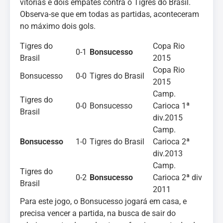
vitórias e dois empates contra o Tigres do Brasil.
Observa-se que em todas as partidas, aconteceram
no máximo dois gols.
Tigres do
Copa Rio
0-1
Bonsucesso
Brasil
2015
Copa Rio
Bonsucesso
0-0
Tigres do Brasil
2015
Camp.
Tigres do
0-0
Bonsucesso
Carioca 1ª
Brasil
div.2015
Camp.
Bonsucesso
1-0
Tigres do Brasil
Carioca 2ª
div.2013
Camp.
Tigres do
0-2
Bonsucesso
Carioca 2ª div
Brasil
2011
Para este jogo, o Bonsucesso jogará em casa, e
precisa vencer a partida, na busca de sair do