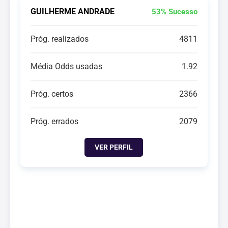
GUILHERME ANDRADE
53% Sucesso
Próg. realizados
4811
Média Odds usadas
1.92
Próg. certos
2366
Próg. errados
2079
VER PERFIL