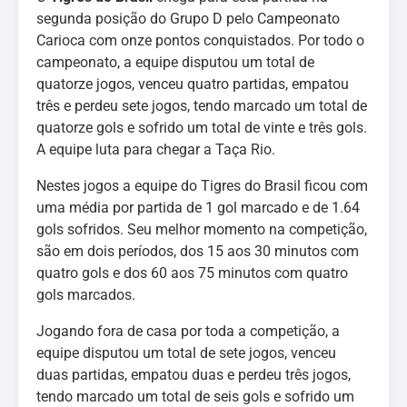
segunda posição do Grupo D pelo Campeonato
Carioca com onze pontos conquistados. Por todo o
campeonato, a equipe disputou um total de
quatorze jogos, venceu quatro partidas, empatou
três e perdeu sete jogos, tendo marcado um total de
quatorze gols e sofrido um total de vinte e três gols.
A equipe luta para chegar a Taça Rio.
Nestes jogos a equipe do Tigres do Brasil ficou com
uma média por partida de 1 gol marcado e de 1.64
gols sofridos. Seu melhor momento na competição,
são em dois períodos, dos 15 aos 30 minutos com
quatro gols e dos 60 aos 75 minutos com quatro
gols marcados.
Jogando fora de casa por toda a competição, a
equipe disputou um total de sete jogos, venceu
duas partidas, empatou duas e perdeu três jogos,
tendo marcado um total de seis gols e sofrido um