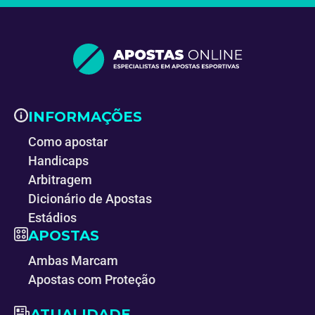
INFORMAÇÕES
Como apostar
Handicaps
Arbitragem
Dicionário de Apostas
Estádios
APOSTAS
Ambas Marcam
Apostas com Proteção
ATUALIDADE