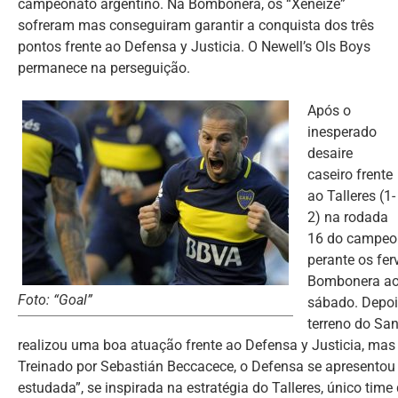
campeonato argentino. Na Bombonera, os “Xeneize”
sofreram mas conseguiram garantir a conquista dos três
pontos frente ao Defensa y Justicia. O Newell’s Ols Boys
permanece na perseguição.
Após o
inesperado
desaire
caseiro frente
ao Talleres (1-
2) na rodada
16 do campeon
perante os fe
Bombonera ao 
Foto: “Goal”
sábado. Depois
terreno do San
realizou uma boa atuação frente ao Defensa y Justicia, mas
Treinado por Sebastián Beccacece, o Defensa se apresento
estudada”, se inspirada na estratégia do Talleres, único ti