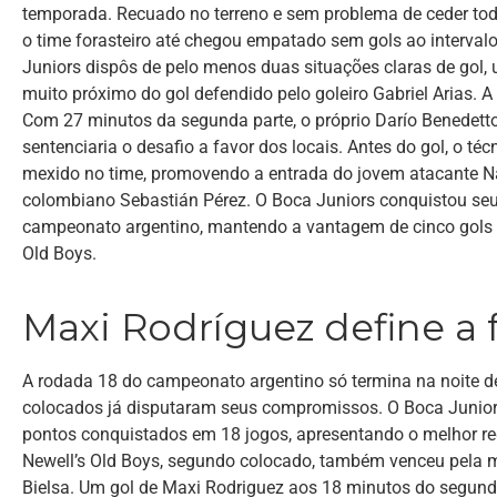
temporada. Recuado no terreno e sem problema de ceder toda
o time forasteiro até chegou empatado sem gols ao intervalo
Juniors dispôs de pelo menos duas situações claras de gol,
muito próximo do gol defendido pelo goleiro Gabriel Arias. A
Com 27 minutos da segunda parte, o próprio Darío Benedetto
sentenciaria o desafio a favor dos locais. Antes do gol, o téc
mexido no time, promovendo a entrada do jovem atacante Na
colombiano Sebastián Pérez. O Boca Juniors conquistou seu
campeonato argentino, mantendo a vantagem de cinco gols 
Old Boys.
Maxi Rodríguez define a 
A rodada 18 do campeonato argentino só termina na noite de
colocados já disputaram seus compromissos. O Boca Juniors
pontos conquistados em 18 jogos, apresentando o melhor re
Newell’s Old Boys, segundo colocado, também venceu pela 
Bielsa. Um gol de Maxi Rodriguez aos 18 minutos do segund