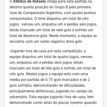
O
Atlético de Rafaela
chega para esta partida na
décima quarta posição do Grupo B pela primeira
fase do Campeonato Argentino, com quatro pontos
conquistados. O time disputou um total de oito
jogos, venceu um, empatou um e perdeu seis jogos,
tendo marcado um total de sete gols e sofrido um
total de dezenove gols. Neste momento, a equipe se
encontra com um saldo negativo doze gols.
Jogando fora de casa por esta competição, a
equipe disputou um total de quatro jogos, venceu
um, empatou um e perdeu dois jogos, tendo
marcado um total de três gols e sofrido um total de
oito gols. Nestes jogos a equipe esta com uma
média por partida de 0.75 gols marcados e de 2
gols sofridos, demonstrando ter dificuldades,
principalmente defensivas, jogando no campo do
adversário. Esta equipe jogando fora de casa, tem
demonstrado correr atrás do placar, mesmo quando