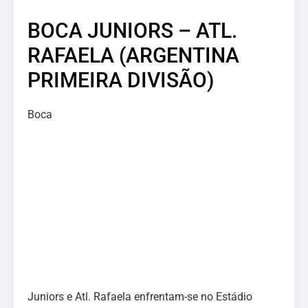
BOCA JUNIORS – ATL.
RAFAELA (ARGENTINA
PRIMEIRA DIVISÃO)
Boca
Juniors e Atl. Rafaela enfrentam-se no Estádio