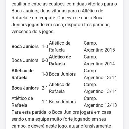
equilíbrio entre as equipes, com duas vitórias para o
Boca Juniors, duas vitórias para o Atlético de
Rafaela e um empate. Observa-se que o Boca
Juniors jogando em casa, disputou três partidas,
vencendo dois jogos.
Atlético de
Camp.
Boca Juniors
1-0
Rafaela
Argentino 2015
Atlético de
Camp.
Boca Juniors
0-3
Rafaela
Argentino 2014
Atlético de
Camp.
1-0
Boca Juniors
Rafaela
Argentino 13/14
Atlético de
Camp.
Boca Juniors
2-1
Rafaela
Argentino 13/14
Atlético de
Camp.
1-1
Boca Juniors
Rafaela
Argentino 12/13
Para esta partida, o Boca Juniors jogará em casa,
sendo uma equipe muito forte jogando em seu
campo, e deverá neste jogo, atuar ofensivamente