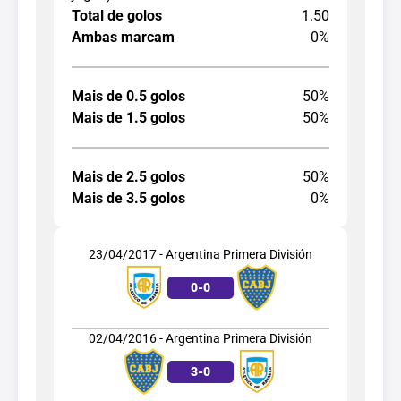
Total de golos
1.50
Ambas marcam
0%
Mais de 0.5 golos
50%
Mais de 1.5 golos
50%
Mais de 2.5 golos
50%
Mais de 3.5 golos
0%
23/04/2017 - Argentina Primera División
0
-
0
02/04/2016 - Argentina Primera División
3
-
0