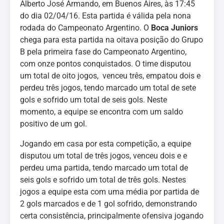
Alberto José Armando, em Buenos Aires, às 17:45
do dia 02/04/16. Esta partida é válida pela nona
rodada do Campeonato Argentino. O
Boca Juniors
chega para esta partida na oitava posição do Grupo
B pela primeira fase do Campeonato Argentino,
com onze pontos conquistados. O time disputou
um total de oito jogos, venceu três, empatou dois e
perdeu três jogos, tendo marcado um total de sete
gols e sofrido um total de seis gols. Neste
momento, a equipe se encontra com um saldo
positivo de um gol.
Jogando em casa por esta competição, a equipe
disputou um total de três jogos, venceu dois e e
perdeu uma partida, tendo marcado um total de
seis gols e sofrido um total de três gols. Nestes
jogos a equipe esta com uma média por partida de
2 gols marcados e de 1 gol sofrido, demonstrando
certa consistência, principalmente ofensiva jogando