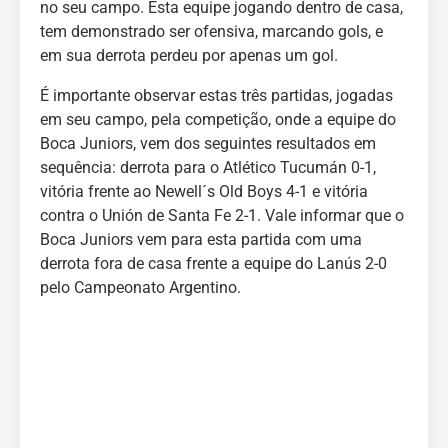
no seu campo. Esta equipe jogando dentro de casa,
tem demonstrado ser ofensiva, marcando gols, e
em sua derrota perdeu por apenas um gol.
É importante observar estas três partidas, jogadas
em seu campo, pela competição, onde a equipe do
Boca Juniors, vem dos seguintes resultados em
sequência: derrota para o Atlético Tucumán 0-1,
vitória frente ao Newell´s Old Boys 4-1 e vitória
contra o Unión de Santa Fe 2-1. Vale informar que o
Boca Juniors vem para esta partida com uma
derrota fora de casa frente a equipe do Lanús 2-0
pelo Campeonato Argentino.