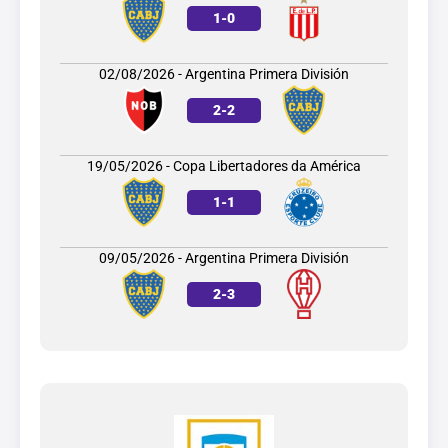
1
-
0
02/08/2026 - Argentina Primera División
2
-
2
19/05/2026 - Copa Libertadores da América
1
-
1
09/05/2026 - Argentina Primera División
2
-
3