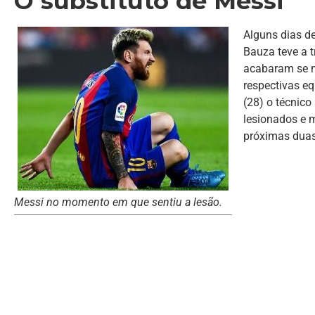
O substituto de Messi
Alguns dias d
Bauza teve a t
acabaram se 
respectivas eq
(28) o técnico
lesionados e m
próximas duas
Messi no momento em que sentiu a lesão.