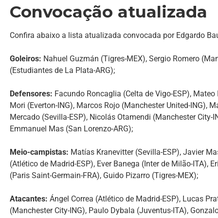
Convocação atualizada
Confira abaixo a lista atualizada convocada por Edgardo Ba
Goleiros:
Nahuel Guzmán (Tigres-MEX), Sergio Romero (Manc
(Estudiantes de La Plata-ARG);
Defensores:
Facundo Roncaglia (Celta de Vigo-ESP), Mateo 
Mori (Everton-ING), Marcos Rojo (Manchester United-ING), Ma
Mercado (Sevilla-ESP), Nicolás Otamendi (Manchester City-IN
Emmanuel Mas (San Lorenzo-ARG);
Meio-campistas:
Matías Kranevitter (Sevilla-ESP), Javier M
(Atlético de Madrid-ESP), Ever Banega (Inter de Milão-ITA), 
(Paris Saint-Germain-FRA), Guido Pizarro (Tigres-MEX);
Atacantes:
Ángel Correa (Atlético de Madrid-ESP), Lucas Prat
(Manchester City-ING), Paulo Dybala (Juventus-ITA), Gonzalo 