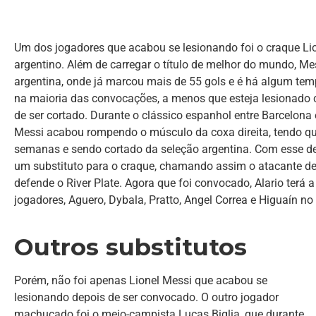
Um dos jogadores que acabou se lesionando foi o craque Lio
argentino. Além de carregar o título de melhor do mundo, Me
argentina, onde já marcou mais de 55 gols e é há algum temp
na maioria das convocações, a menos que esteja lesionado
de ser cortado. Durante o clássico espanhol entre Barcelona e
Messi acabou rompendo o músculo da coxa direita, tendo que
semanas e sendo cortado da seleção argentina. Com esse de
um substituto para o craque, chamando assim o atacante de
defende o River Plate. Agora que foi convocado, Alario terá 
jogadores, Aguero, Dybala, Pratto, Angel Correa e Higuaín no
Outros substitutos
Porém, não foi apenas Lionel Messi que acabou se
lesionando depois de ser convocado. O outro jogador
machucado foi o meio-campista Lucas Biglia, que durante