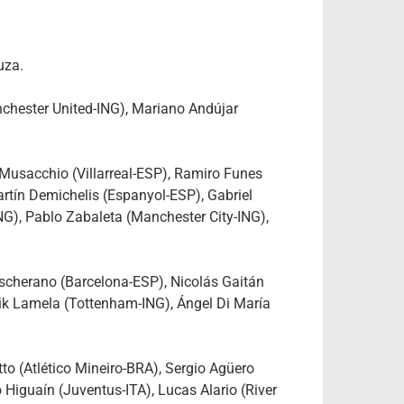
uza.
hester United-ING), Mariano Andújar
Musacchio (Villarreal-ESP), Ramiro Funes
rtín Demichelis (Espanyol-ESP), Gabriel
G), Pablo Zabaleta (Manchester City-ING),
ascherano (Barcelona-ESP), Nicolás Gaitán
Erik Lamela (Tottenham-ING), Ángel Di María
to (Atlético Mineiro-BRA), Sergio Agüero
Higuaín (Juventus-ITA), Lucas Alario (River