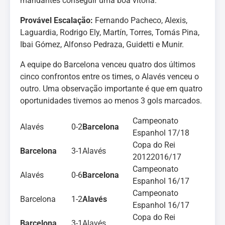
mandantes conseguir uma boa vitória.
Provável Escalação:
Fernando Pacheco, Alexis,
Laguardia, Rodrigo Ely, Martín, Torres, Tomás Pina,
Ibai Gómez, Alfonso Pedraza, Guidetti e Munir.
A equipe do Barcelona venceu quatro dos últimos
cinco confrontos entre os times, o Alavés venceu o
outro. Uma observação importante é que em quatro
oportunidades tivemos ao menos 3 gols marcados.
Campeonato
Alavés
0-2
Barcelona
Espanhol 17/18
Copa do Rei
Barcelona
3-1
Alavés
20122016/17
Campeonato
Alavés
0-6
Barcelona
Espanhol 16/17
Campeonato
Barcelona
1-2
Alavés
Espanhol 16/17
Copa do Rei
Barcelona
3-1
Alavés