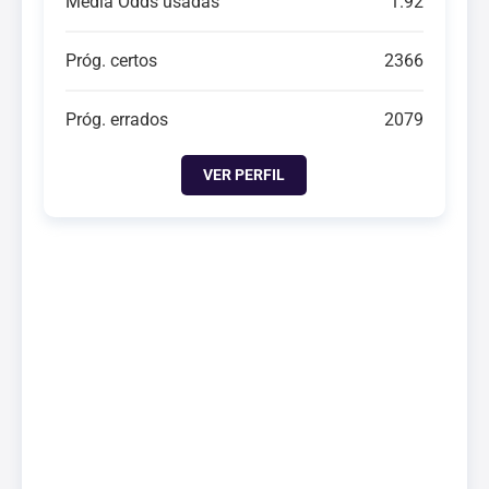
Média Odds usadas
1.92
Próg. certos
2366
Próg. errados
2079
VER PERFIL