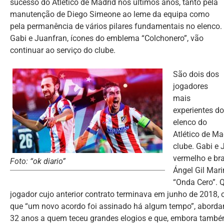
sucesso do Atlético de Madrid nos últimos anos, tanto pela
manutenção de Diego Simeone ao leme da equipa como
pela permanência de vários pilares fundamentais no elenco.
Gabi e Juanfran, ícones do emblema “Colchonero”, vão
continuar ao serviço do clube.
São dois dos
jogadores
mais
experientes do
elenco do
Atlético de Ma
clube. Gabi e 
vermelho e br
Foto: “ok diario”
Ángel Gil Mari
“Onda Cero”. Q
jogador cujo anterior contrato terminava em junho de 2018, 
que “um novo acordo foi assinado há algum tempo”, abordand
32 anos a quem teceu grandes elogios e que, embora também