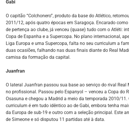
Gabi
O capitão “Colchonero”, produto da base do Atlético, retorn
2011/12, após quatro épocas em Saragoça. Encarado como u
de pertença ao clube, já venceu (quase) tudo com o Atléti: 
Copa de Espanha e a Supercopa. No plano internacional, ap
Liga Europa e uma Supercopa, falta no seu curriculum a fam
duas ocasiões, falhando nas duas finais diante do Real Madr
camisa da formação da capital.
Juanfran
O lateral Juanfran passou sua base ao serviço do rival Real 
no profissional. Passou pelo Espanyol – venceu a Copa do R
Osasuna e chegou a Madrid a meio da temporada 2010/11. C
curriculum é em tudo idêntico ao de Gabi, embora tenha mai
da Europa de sub-19 e outro com a seleção principal. Este 
de Simeone e só disputou 11 partidas até à data.