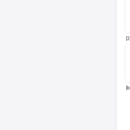
[2
[b