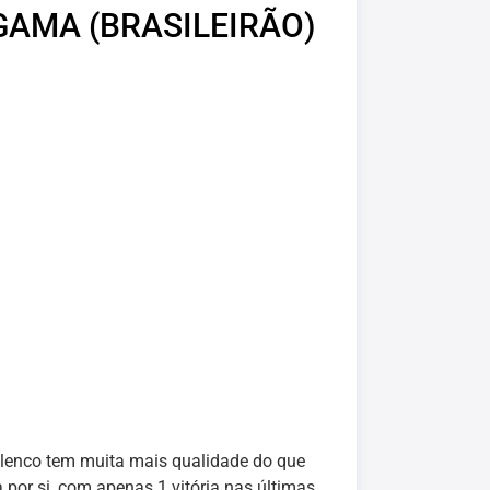
GAMA (BRASILEIRÃO)
 elenco tem muita mais qualidade do que
por si, com apenas 1 vitória nas últimas