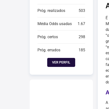
Próg. realizados
503
É
Média Odds usadas
1.67
M
da
“
Próg. certos
298
g
“
Próg. errados
185
e
c
VER PERFIL
f
e
e
do
A
A
a