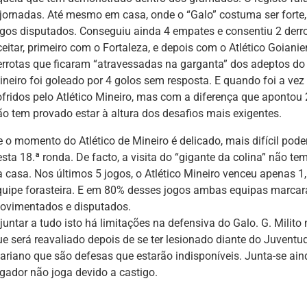
 jornadas. Até mesmo em casa, onde o “Galo” costuma ser forte
ogos disputados. Conseguiu ainda 4 empates e consentiu 2 derro
ceitar, primeiro com o Fortaleza, e depois com o Atlético Goiani
errotas que ficaram “atravessadas na garganta” dos adeptos do 
ineiro foi goleado por 4 golos sem resposta. E quando foi a vez
fridos pelo Atlético Mineiro, mas com a diferença que apontou 2 
ão tem provado estar à altura dos desafios mais exigentes.
e o momento do Atlético de Mineiro é delicado, mais difícil pod
esta 18.ª ronda. De facto, a visita do “gigante da colina” não t
a casa. Nos últimos 5 jogos, o Atlético Mineiro venceu apenas 1,
quipe forasteira. E em 80% desses jogos ambas equipas marcar
ovimentados e disputados.
 juntar a tudo isto há limitações na defensiva do Galo. G. Milit
ue será reavaliado depois de se ter lesionado diante do Juvent
ariano que são defesas que estarão indisponíveis. Junta-se ai
ogador não joga devido a castigo.