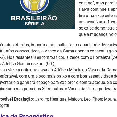
casting”, mas para is
Paiva continue a apr
tira uma excelente s
consecutivas e 1 e
se exibe demonstra 
que a mudança no co
lém dos triunfos, importa ainda salientar a capacidade defensiv
 triunfos consecutivos, o Vasco da Gama apenas consentiu golo
-2). Nos restantes 3 encontros ficou a zeros com o Fortaleza (2-
 Atlético Goianiense por (0-1).
ara este encontro, na casa do Atlético Mineiro, o Vasco da Gam
onfortável, com um bloco mais baixo e com boa assertividade de
dversário e ganhará espaço para explorar o contra-ataque. Se c
obretudo nos primeiros 30 minutos, o Vasco da Gama poderá tra
rovável Escalação
: Jardim; Henrique, Maicon, Leo, Piton; Moura
getti
ica de Prognóstico