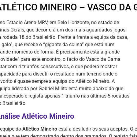
ATLÉTICO MINEIRO – VASCO DA 
 no Estádio Arena MRV, em Belo Horizonte, no estado de
inas Gerais, que decorrerá um dos mais aguardados jogos
 rodada 18 do Brasileirão. Frente a frente a equipa da casa,
o galo”, que recebe o “gigante da colina” que está num
rande momento de forma. É precisamente esta a grande
novidade” para este encontro, o facto do Vasco da Gama
star com 4 triunfos consecutivos, o que poderá mostrar
apacidade para discutir o resultado num terreno onde o
avorito é quase sempre a equipa do Atlético Mineiro. A
quipa liderada por Gabriel Milito está muito abaixo do que
ra esperado e regista apenas 1 triunfo nas últimas 5 rodadas
 Brasileirão.
nálise Atlético Mineiro
 equipe do
Atlético Mineiro
está a desiludir os seus adeptos. O
quela que tem demonstrado dentro dos gramados. O registo fala 