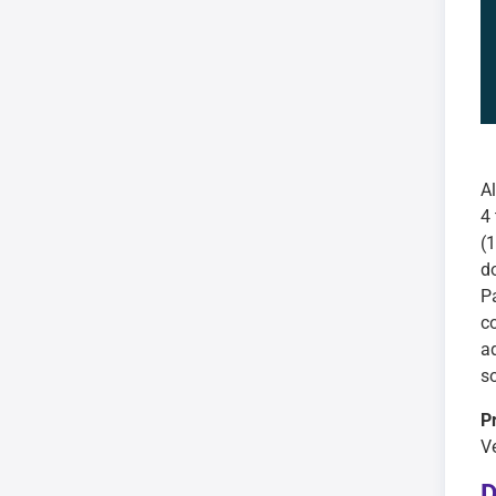
A
4
(1
do
P
c
a
s
P
Ve
D