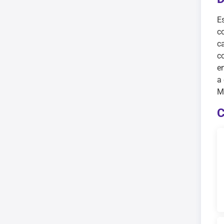
Es
c
c
c
e
a 
M
C