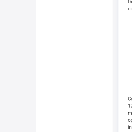
f
d
C
1
m
o
i