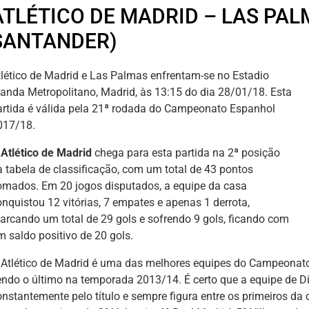
ATLÉTICO DE MADRID – LAS PAL
SANTANDER)
tlético de Madrid e Las Palmas enfrentam-se no Estadio
anda Metropolitano, Madrid, às 13:15 do dia 28/01/18. Esta
artida é válida pela 21ª rodada do Campeonato Espanhol
017/18.
Atlético de Madrid
chega para esta partida na 2ª posição
a tabela de classificação, com um total de 43 pontos
omados. Em 20 jogos disputados, a equipe da casa
onquistou 12 vitórias, 7 empates e apenas 1 derrota,
arcando um total de 29 gols e sofrendo 9 gols, ficando com
m saldo positivo de 20 gols.
 Atlético de Madrid é uma das melhores equipes do Campeonato
endo o último na temporada 2013/14. É certo que a equipe de 
onstantemente pelo título e sempre figura entre os primeiros d