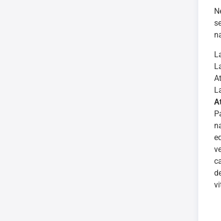
Ne
s
n
L
L
A
L
A
P
n
e
v
c
d
vi