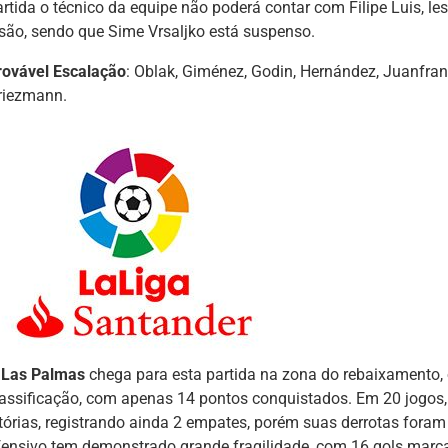
artida o técnico da equipe não poderá contar com Filipe Luis, le
esão, sendo que Sime Vrsaljko está suspenso.
rovável Escalação
: Oblak, Giménez, Godin, Hernández, Juanfran,
riezmann.
Las Palmas
chega para esta partida na zona do rebaixamento,
lassificação, com apenas 14 pontos conquistados. Em 20 jogos,
itórias, registrando ainda 2 empates, porém suas derrotas foram 
fensivo tem demonstrado grande fragilidade, com 16 gols marca