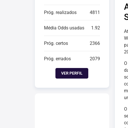
Próg. realizados
4811
Média Odds usadas
1.92
A
W
Próg. certos
2366
p
2
Próg. errados
2079
O
d
VER PERFIL
s
c
m
u
O
s
c