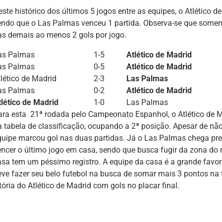
ste histórico dos últimos 5 jogos entre as equipes, o Atlético d
endo que o Las Palmas venceu 1 partida. Observa-se que somen
as demais ao menos 2 gols por jogo.
as Palmas
1-5
Atlético de Madrid
as Palmas
0-5
Atlético de Madrid
tlético de Madrid
2-3
Las Palmas
as Palmas
0-2
Atlético de Madrid
tlético de Madrid
1-0
Las Palmas
ara esta 21ª rodada pelo Campeonato Espanhol, o Atlético de 
a tabela de classificação, ocupando a 2ª posição. Apesar de nã
quipe marcou gol nas duas partidas. Já o Las Palmas chega pr
encer o último jogo em casa, sendo que busca fugir da zona do
asa tem um péssimo registro. A equipe da casa é a grande favorit
eve fazer seu belo futebol na busca de somar mais 3 pontos na 
tória do Atlético de Madrid com gols no placar final.