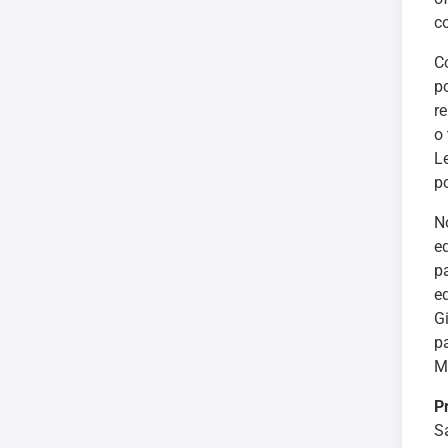
c
C
p
r
o
L
p
N
e
pa
e
G
p
M
P
S