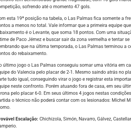
ompetição, sofrendo até o momento 47 gols.
om esta 19ª posição na tabela, o Las Palmas fica somente a fr
ontos a menos no total. Vale informar que a primeira equipe que
ebaixamento é o Levante, que soma 18 pontos. Com uma situação
 time de Paco Jémez e buscar sair da zona vermelha e tentar se 
embrando que na última temporada, o Las Palmas terminou a co
ontos do rebaixamento.
o último jogo o Las Palmas conseguiu somar uma vitória em ca
quipe do Valencia pelo placar de 2-1. Mesmo saindo atrás no pl
rte tudo igual, conseguindo virar o jogo e registrar esta import
quipe neste confronto. Porém atuando fora de casa, em seu últ
irona pelo placar 6-0. Em seus últimos 4 jogos nestas condiçõe
artida o técnico não poderá contar com os lesionados: Míchel M
omo.
rovável Escalação:
Chichizola, Simón, Navarro, Gálvez, Castellano
amperio.