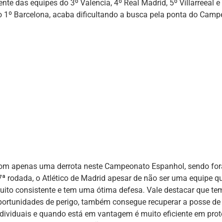
rente das equipes do 3º Valencia, 4º Real Madrid, 5º Villarreeal
o 1º Barcelona, acaba dificultando a busca pela ponta do Camp
om apenas uma derrota neste Campeonato Espanhol, sendo fora 
7ª rodada, o Atlético de Madrid apesar de não ser uma equipe 
uito consistente e tem uma ótima defesa. Vale destacar que te
portunidades de perigo, também consegue recuperar a posse de 
ndividuais e quando está em vantagem é muito eficiente em prote