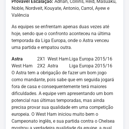
Provável Escalação:
Adrián, Collins, Reid, Masuaku,
Noble, Nordveit, Kouyate, Antonio, Carrol, Ayew e
Valência
As equipes se enfrentam apenas duas vezes até
hoje, sendo que o confronto aconteceu na última
temporada da Liga Europa, onde o Astra venceu
uma partida e empatou outra.
Astra
2X1
West Ham
Liga Europa 2015/16
West Ham
2X2
Astra
Liga Europa 2015/16
O Astra tem a obrigação de fazer um bom jogo
como mandante, pois sabe que em seguida jogará
fora de casa e consequentemente terá maiores
dificuldades. A equipe vem apresentando um bom
potencial nas últimas temporadas, mas ainda
precisa provar sua qualidade em uma competição
europeia. O West Ham iniciou muito bem o
Campeonato inglês, e sua partida contra o Chelsea
mostrou a verdadeira qualidade da equipe, a qual