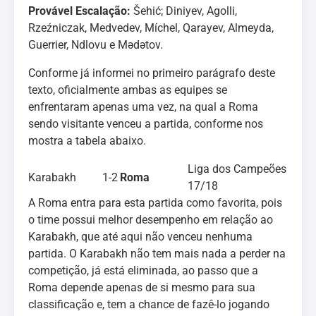
Provável Escalação:
Šehić; Diniyev, Agolli,
Rzeźniczak, Medvedev, Míchel, Qarayev, Almeyda,
Guerrier, Ndlovu e Mədətov.
Conforme já informei no primeiro parágrafo deste
texto, oficialmente ambas as equipes se
enfrentaram apenas uma vez, na qual a Roma
sendo visitante venceu a partida, conforme nos
mostra a tabela abaixo.
Liga dos Campeões
Karabakh
1-2
Roma
17/18
A Roma entra para esta partida como favorita, pois
o time possui melhor desempenho em relação ao
Karabakh, que até aqui não venceu nenhuma
partida. O Karabakh não tem mais nada a perder na
competição, já está eliminada, ao passo que a
Roma depende apenas de si mesmo para sua
classificação e, tem a chance de fazê-lo jogando