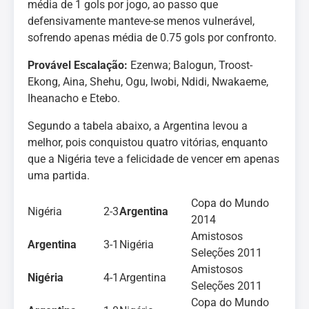
média de 1 gols por jogo, ao passo que
defensivamente manteve-se menos vulnerável,
sofrendo apenas média de 0.75 gols por confronto.
Provável Escalação:
Ezenwa; Balogun, Troost-
Ekong, Aina, Shehu, Ogu, Iwobi, Ndidi, Nwakaeme,
Iheanacho e Etebo.
Segundo a tabela abaixo, a Argentina levou a
melhor, pois conquistou quatro vitórias, enquanto
que a Nigéria teve a felicidade de vencer em apenas
uma partida.
Copa do Mundo
Nigéria
2-3
Argentina
2014
Amistosos
Argentina
3-1
Nigéria
Seleções 2011
Amistosos
Nigéria
4-1
Argentina
Seleções 2011
Copa do Mundo