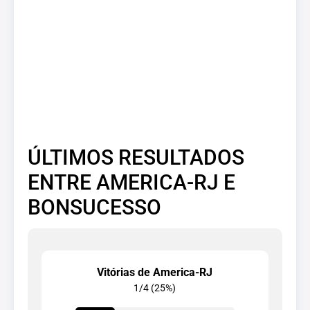
ÚLTIMOS RESULTADOS
ENTRE AMERICA-RJ E
BONSUCESSO
Vitórias de America-RJ
1/4 (25%)