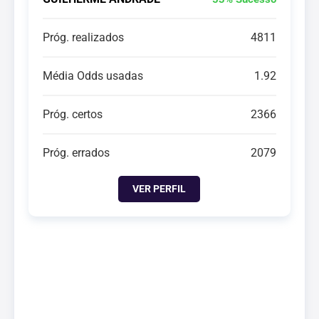
Próg. realizados
4811
Média Odds usadas
1.92
Próg. certos
2366
Próg. errados
2079
VER PERFIL