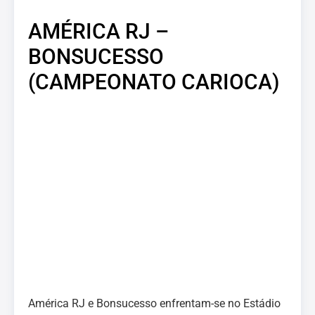
AMÉRICA RJ –
BONSUCESSO
(CAMPEONATO CARIOCA)
América RJ e Bonsucesso enfrentam-se no Estádio