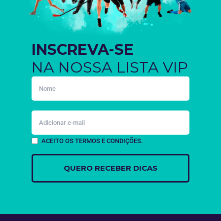
INSCREVA-SE
NA NOSSA LISTA VIP
ACEITO OS TERMOS E CONDIÇÕES.