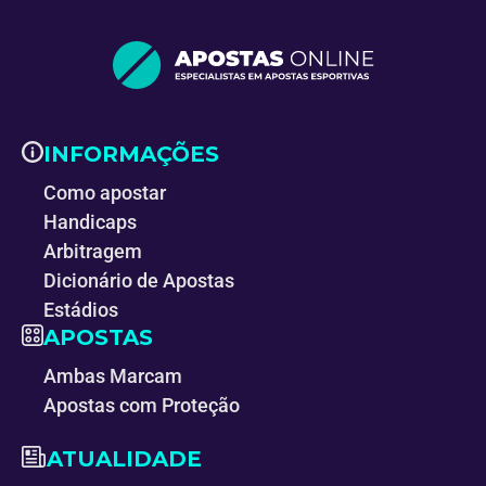
INFORMAÇÕES
Como apostar
Handicaps
Arbitragem
Dicionário de Apostas
Estádios
APOSTAS
Ambas Marcam
Apostas com Proteção
ATUALIDADE