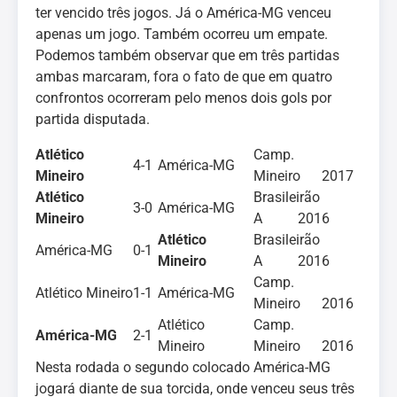
ter vencido três jogos. Já o América-MG venceu
apenas um jogo. Também ocorreu um empate.
Podemos também observar que em três partidas
ambas marcaram, fora o fato de que em quatro
confrontos ocorreram pelo menos dois gols por
partida disputada.
Atlético
Camp.
4-1
América-MG
Mineiro
Mineiro 2017
Atlético
Brasileirão
3-0
América-MG
Mineiro
A 2016
Atlético
Brasileirão
América-MG
0-1
Mineiro
A 2016
Camp.
Atlético Mineiro
1-1
América-MG
Mineiro 2016
Atlético
Camp.
América-MG
2-1
Mineiro
Mineiro 2016
Nesta rodada o segundo colocado América-MG
jogará diante de sua torcida, onde venceu seus três