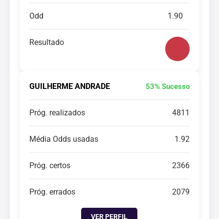
Odd
1.90
Resultado
GUILHERME ANDRADE
53% Sucesso
Próg. realizados
4811
Média Odds usadas
1.92
Próg. certos
2366
Próg. errados
2079
VER PERFIL