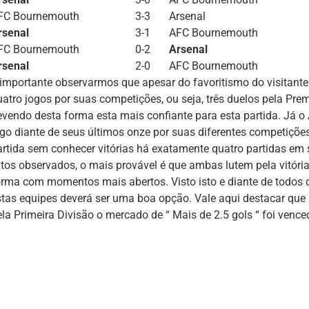
FC Bournemouth
3-3
Arsenal
rsenal
3-1
AFC Bournemouth
FC Bournemouth
0-2
Arsenal
rsenal
2-0
AFC Bournemouth
 importante observarmos que apesar do favoritismo do visitant
uatro jogos por suas competições, ou seja, três duelos pela Pre
evendo desta forma esta mais confiante para esta partida. Já o
ogo diante de seus últimos onze por suas diferentes competiçõ
artida sem conhecer vitórias há exatamente quatro partidas em 
atos observados, o mais provável é que ambas lutem pela vitória
orma com momentos mais abertos. Visto isto e diante de todos os
stas equipes deverá ser uma boa opção. Vale aqui destacar que n
ela Primeira Divisão o mercado de “ Mais de 2.5 gols “ foi vence