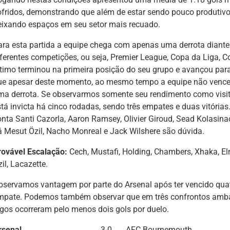
ofridos, demonstrando que além de estar sendo pouco produti
eixando espaços em seu setor mais recuado.
ara esta partida a equipe chega com apenas uma derrota diante
iferentes competições, ou seja, Premier League, Copa da Liga, 
ltimo terminou na primeira posição do seu grupo e avançou par
ue apesar deste momento, ao mesmo tempo a equipe não vence 
ma derrota. Se observarmos somente seu rendimento como visit
stá invicta há cinco rodadas, sendo três empates e duas vitória
onta Santi Cazorla, Aaron Ramsey, Olivier Giroud, Sead Kolasina
á Mesut Özil, Nacho Monreal e Jack Wilshere são dúvida.
rovável Escalação:
Cech, Mustafi, Holding, Chambers, Xhaka, Elne
il, Lacazette.
bservamos vantagem por parte do Arsenal após ter vencido qu
mpate. Podemos também observar que em três confrontos amb
ogos ocorreram pelo menos dois gols por duelo.
rsenal
3-0
AFC Bournemouth