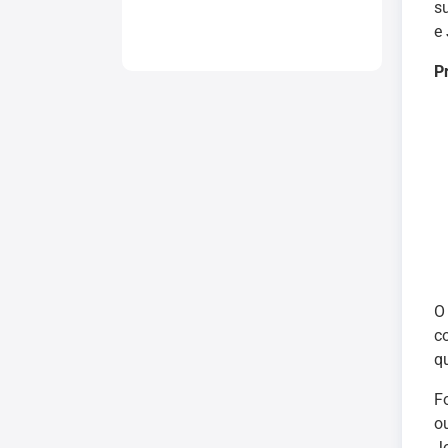
s
e
P
c
q
F
ou
J