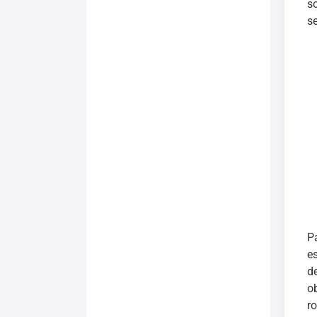
s
se
P
e
d
o
r