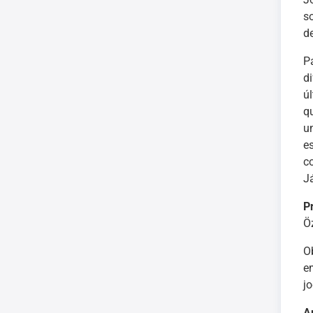
s
d
P
d
ú
q
u
e
c
J
P
Öz
O
e
j
A