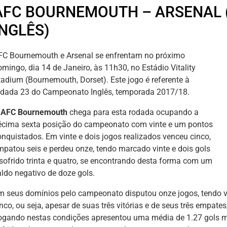
AFC BOURNEMOUTH – ARSENAL
INGLÊS)
FC Bournemouth e Arsenal se enfrentam no próximo
omingo, dia 14 de Janeiro, às 11h30, no Estádio Vitality
tadium (Bournemouth, Dorset). Este jogo é referente à
odada 23 do Campeonato Inglês, temporada 2017/18.
O
AFC Bournemouth
chega para esta rodada ocupando a
écima sexta posição do campeonato com vinte e um pontos
onquistados. Em vinte e dois jogos realizados venceu cinco,
mpatou seis e perdeu onze, tendo marcado vinte e dois gols
 sofrido trinta e quatro, se encontrando desta forma com um
aldo negativo de doze gols.
m seus domínios pelo campeonato disputou onze jogos, tendo ve
nco, ou seja, apesar de suas três vitórias e de seus três empate
ogando nestas condições apresentou uma média de 1.27 gols m