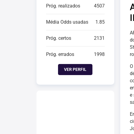
Próg. realizados
4507
Média Odds usadas
1.85
A
Próg. certos
2131
d
S
Próg. errados
1998
r
VER PERFIL
d
c
e
e
s
E
ci
J