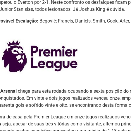
uperou o Everton por 2-1. Neste confronto os desfalques ficam 
 Junior Stanislas, todos lesionados. Já Joshua King é dúvida.
rovável Escalação:
Begović; Francis, Daniels, Smith, Cook, Arter
O
Arsenal
chega para esta rodada ocupando a sexta posição do 
onquistados. Em vinte e dois jogos realizados venceu onze, emp
uarenta gols e sofrido vinte e oito, se encontrando desta forma
ora de casa pela Premier League em onze jogos realizados vence
 seja, apesar de suas três vitórias como visitante, alternou pri
ogando nestas condições apresentou uma média de 1.18 gols m