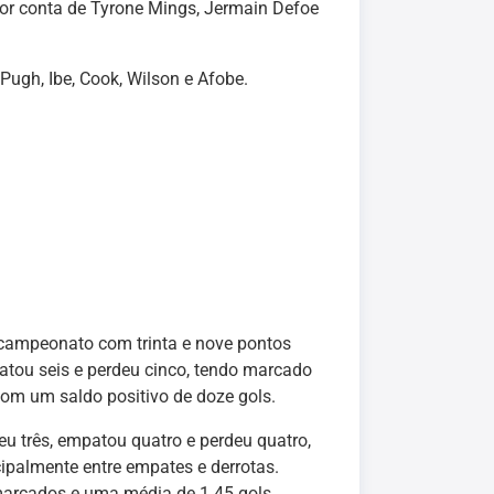
por conta de Tyrone Mings, Jermain Defoe
, Pugh, Ibe, Cook, Wilson e Afobe.
campeonato com trinta e nove pontos
atou seis e perdeu cinco, tendo marcado
 com um saldo positivo de doze gols.
u três, empatou quatro e perdeu quatro,
ncipalmente entre empates e derrotas.
arcados e uma média de 1.45 gols