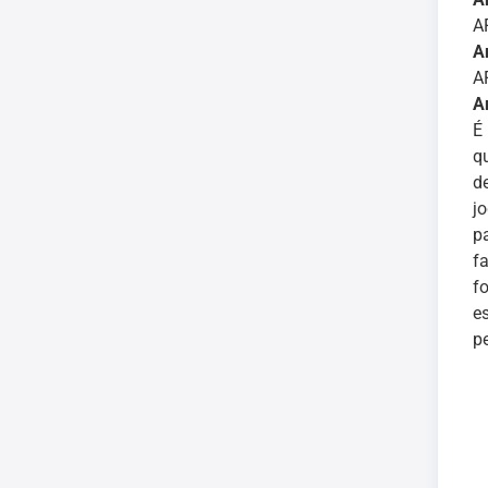
A
A
A
A
É
q
d
j
p
f
f
e
p